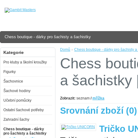
Chess boutique - dárky pro šachisty a šachistky
Domů
»
Chess boutique - dárky pro šachisty a
Kategorie
Chess bouti
Pro kluby a školní kroužky
Figurky
a šachistky
Šachovnice
Šachové hodiny
Zobrazit:
seznam
/
mřížka
Učební pomůcky
Srovnání zboží (0)
Ostatní šachové potřeby
Zahradní šachy
Tričko 
Chess boutique - dárky
pro šachisty a šachistky