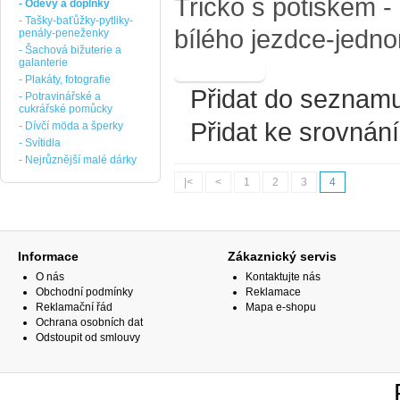
Tričko s potiskem -
- Oděvy a doplňky
- Tašky-baťůžky-pytliky-
bílého jezdce-jedno
penály-peneženky
- Šachová bižuterie a
galanterie
- Plakáty, fotografie
Přidat do seznamu
- Potravinářské a
cukrářské pomůcky
Přidat ke srovnání
- Dívčí möda a šperky
- Svítidla
- Nejrůznější malé dárky
|<
<
1
2
3
4
Informace
Zákaznický servis
O nás
Kontaktujte nás
Obchodní podmínky
Reklamace
Reklamační řád
Mapa e-shopu
Ochrana osobních dat
Odstoupit od smlouvy