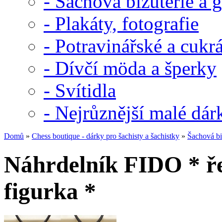
- Šachová bižuterie a g
- Plakáty, fotografie
- Potravinářské a cuk
- Dívčí möda a šperky
- Svítidla
- Nejrůznější malé dár
Domů
»
Chess boutique - dárky pro šachisty a šachistky
»
Šachová biž
Náhrdelník FIDO * ř
figurka *