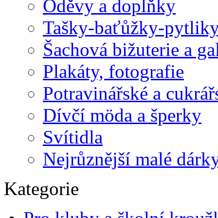
Oděvy a doplňky
Tašky-baťůžky-pytlik
Šachová bižuterie a ga
Plakáty, fotografie
Potravinářské a cukrá
Dívčí möda a šperky
Svítidla
Nejrůznější malé dárk
Kategorie