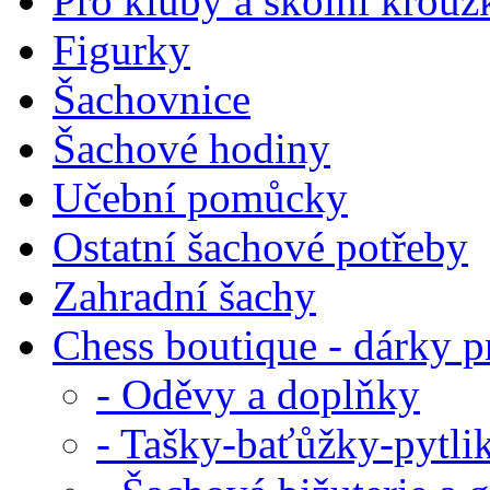
Pro kluby a školní krouž
Figurky
Šachovnice
Šachové hodiny
Učební pomůcky
Ostatní šachové potřeby
Zahradní šachy
Chess boutique - dárky pr
- Oděvy a doplňky
- Tašky-baťůžky-pytli