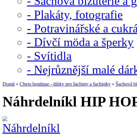
- Šachová bižuterie a g
- Plakáty, fotografie
- Potravinářské a cuk
- Dívčí möda a šperky
- Svítidla
- Nejrůznější malé dár
Domů
»
Chess boutique - dárky pro šachisty a šachistky
»
Šachová biž
Náhrdelníkl HIP HO