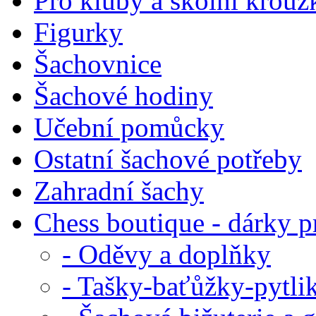
Pro kluby a školní krouž
Figurky
Šachovnice
Šachové hodiny
Učební pomůcky
Ostatní šachové potřeby
Zahradní šachy
Chess boutique - dárky pr
- Oděvy a doplňky
- Tašky-baťůžky-pytli