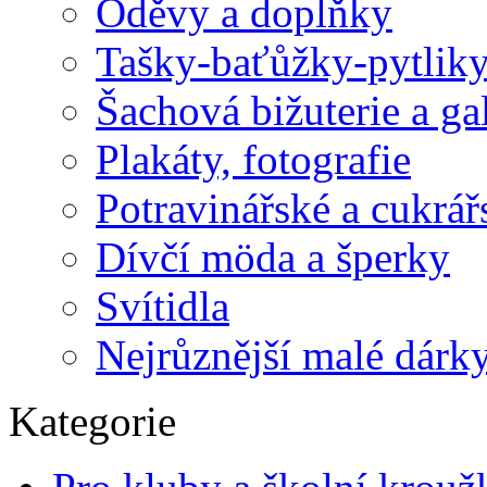
Oděvy a doplňky
Tašky-baťůžky-pytlik
Šachová bižuterie a ga
Plakáty, fotografie
Potravinářské a cukrá
Dívčí möda a šperky
Svítidla
Nejrůznější malé dárk
Kategorie