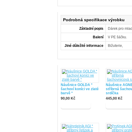
Podrobná specifikace výrobku
Základní popis
Dárek pro mladé
Balení
V PE šáčku.
Jiné důležité informace
Bižuterie,
Náušnice GOLDA *
Náušnice AGNE
šachoví koníci ve zlaté
stříbrná šacho
barvě *
srdíčka
90,00 Kč
445,00 Kč
Dát do košíku
Dát do košík