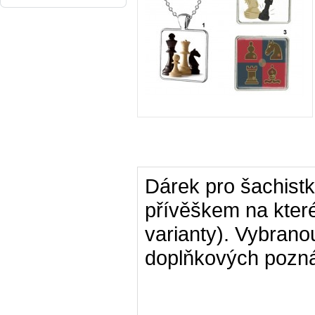
Dárek pro šachistky
přívěškem na kter
varianty). Vybrano
doplňkových pozn