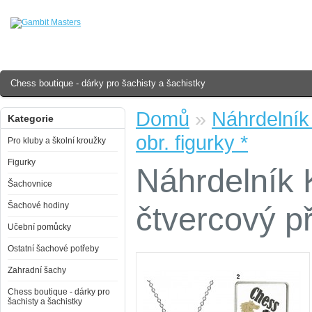
Chess boutique - dárky pro šachisty a šachistky
Domů
»
Náhrdelník
Kategorie
obr. figurky *
Pro kluby a školní kroužky
Figurky
Náhrdelník 
Šachovnice
Šachové hodiny
čtvercový př
Učební pomůcky
Ostatní šachové potřeby
Zahradní šachy
Chess boutique - dárky pro
šachisty a šachistky