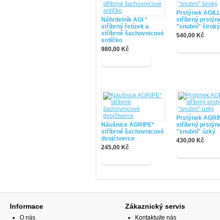
Prstýnek AGILL
Náhrdelník AGI *
stříbrný prstýn
stříbrný řetízek a
"snubní" široký
stříbrné šachovnicové
540,00 Kč
srdíčko
Dát do košík
980,00 Kč
Dát do košíku
Prstýnek AGRI
Náušnice AGRIPE*
stříbrný prstýn
stříbrné šachovnicové
"snubní" úzký
dvojčtverce
430,00 Kč
245,00 Kč
Dát do košík
Dát do košíku
Informace
Zákaznický servis
O nás
Kontaktujte nás